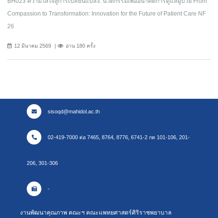
BH023 ความใส่ใจสู่การเปลี่ยนแปลง: นวัตกรรมเพื่ออนาคตการดูแลผู้ป่วย From
Compassion to Transformation: Innovation for the Future of Patient Care NF
26
12 มีนาคม 2569
อ่าน 180 ครั้ง
sisoqd@mahidol.ac.th
02-419-7000 ต่อ 7465, 8764, 8776, 6741-2 กด 101-106, 201-
206, 301-306
-
งานพัฒนาคุณภาพ คณะฯ คณะแพทยศาสตร์ศิริราชพยาบาล