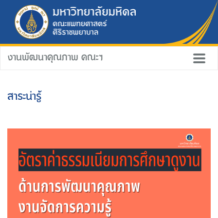
งานพัฒนาคุณภาพ คณะฯ
สาระน่ารู้