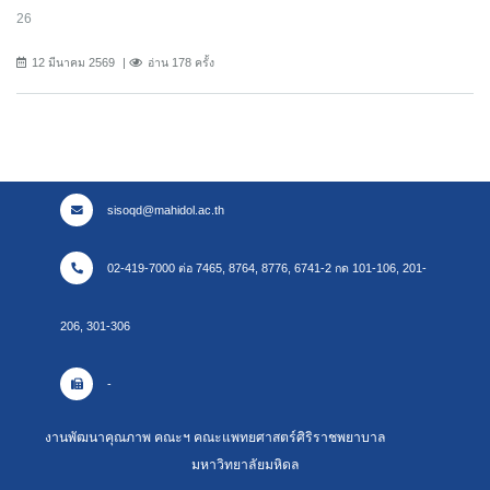
26
12 มีนาคม 2569
อ่าน 178 ครั้ง
sisoqd@mahidol.ac.th
02-419-7000 ต่อ 7465, 8764, 8776, 6741-2 กด 101-106, 201-
206, 301-306
-
งานพัฒนาคุณภาพ คณะฯ คณะแพทยศาสตร์ศิริราชพยาบาล
มหาวิทยาลัยมหิดล