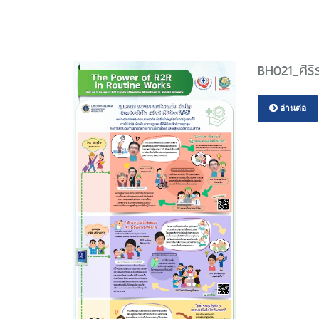
BH021_ศิร
อ่านต่อ