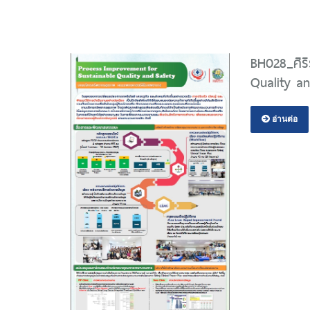
BH028_ศิร
Quality a
อ่านต่อ