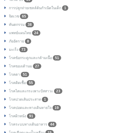
การปลูกถ่ายเซลล์ต้นกำเนิดในเด็ก
1
จิตเวช
65
ทันตกรรม
38
แพทย์แผนไทย
24
ภัยอัตราย
8
มะเร็ง
73
โรคข้อกระดูกและกล้ามเนื้อ
51
โรคของเต้านม
27
โรคตา
51
โรคติดเชื้อ
55
โรคไตและกระเพาะปัสสาวะ
23
โรคปวดเส้นประสาท
1
โรคปอดและทางเดินหายใจ
19
โรคผิวหนัง
91
โรคระบบทางเดินอาหาร
44
โรคเลือดและน้ำเหลือง
15