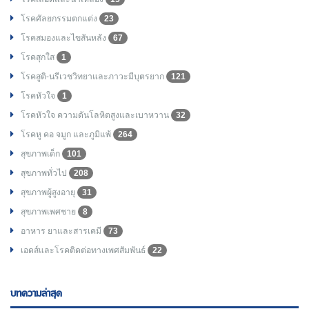
โรคศัลยกรรมตกแต่ง
23
โรคสมองและไขสันหลัง
67
โรคสุกใส
1
โรคสูติ-นรีเวชวิทยาและภาวะมีบุตรยาก
121
โรคหัวใจ
1
โรคหัวใจ ความดันโลหิตสูงและเบาหวาน
32
โรคหู คอ จมูก และภูมิแพ้
264
สุขภาพเด็ก
101
สุขภาพทั่วไป
208
สุขภาพผู้สูงอายุ
31
สุขภาพเพศชาย
8
อาหาร ยาและสารเคมี
73
เอดส์และโรคติดต่อทางเพศสัมพันธ์
22
บทความล่าสุด