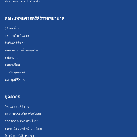
ประกาศความเป็นส่วนตัว
คณะแพทยศาสตร์ศิริราชพยาบาล
รู้จักองค์กร
ผลการดำเนินงาน
ศิษย์เก่าศิริราช
ค้นหาอาจารย์และผู้บริหาร
สมัครงาน
สมัครเรียน
รางวัลคุณภาพ
หอสมุดศิริราช
บุคลากร
วัฒนธรรมศิริราช
ประกาศ/ระเบียบ/ข้อบังคับ
สวัสดิการ/สิทธิประโยชน์
สหกรณ์ออมทรัพย์ ม.มหิดล
ใบแจ้งรายได้ (E-PY)