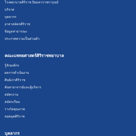
โรงพยาบาลศิริราช ปิยมหาราชการุณย์
บริจาค
บุคลากร
อาสาสมัครศิริราช
ข้อมูลสาธารณะ
ประกาศความเป็นส่วนตัว
คณะแพทยศาสตร์ศิริราชพยาบาล
รู้จักองค์กร
ผลการดำเนินงาน
ศิษย์เก่าศิริราช
ค้นหาอาจารย์และผู้บริหาร
สมัครงาน
สมัครเรียน
รางวัลคุณภาพ
หอสมุดศิริราช
บุคลากร