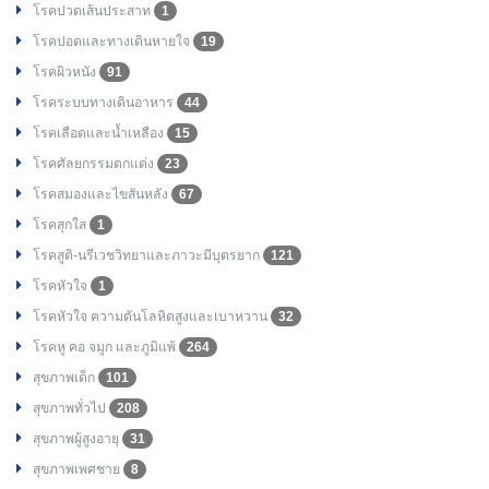
โรคปวดเส้นประสาท
1
โรคปอดและทางเดินหายใจ
19
โรคผิวหนัง
91
โรคระบบทางเดินอาหาร
44
โรคเลือดและน้ำเหลือง
15
โรคศัลยกรรมตกแต่ง
23
โรคสมองและไขสันหลัง
67
โรคสุกใส
1
โรคสูติ-นรีเวชวิทยาและภาวะมีบุตรยาก
121
โรคหัวใจ
1
โรคหัวใจ ความดันโลหิตสูงและเบาหวาน
32
โรคหู คอ จมูก และภูมิแพ้
264
สุขภาพเด็ก
101
สุขภาพทั่วไป
208
สุขภาพผู้สูงอายุ
31
สุขภาพเพศชาย
8