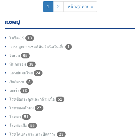
(current)
1
2
หน้าสุดท้าย »
หมวดหมู่
โควิด-19
13
การปลูกถ่ายเซลล์ต้นกำเนิดในเด็ก
1
จิตเวช
65
ทันตกรรม
38
แพทย์แผนไทย
24
ภัยอัตราย
8
มะเร็ง
73
โรคข้อกระดูกและกล้ามเนื้อ
51
โรคของเต้านม
27
โรคตา
51
โรคติดเชื้อ
55
โรคไตและกระเพาะปัสสาวะ
23