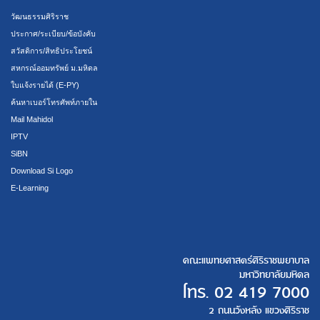
วัฒนธรรมศิริราช
ประกาศ/ระเบียบ/ข้อบังคับ
สวัสดิการ/สิทธิประโยชน์
สหกรณ์ออมทรัพย์ ม.มหิดล
ใบแจ้งรายได้ (E-PY)
ค้นหาเบอร์โทรศัพท์ภายใน
Mail Mahidol
IPTV
SiBN
Download Si Logo
E-Learning
คณะแพทยศาสตร์ศิริราชพยาบาล
มหาวิทยาลัยมหิดล
โทร.
02 419 7000
2 ถนนวังหลัง แขวงศิริราช