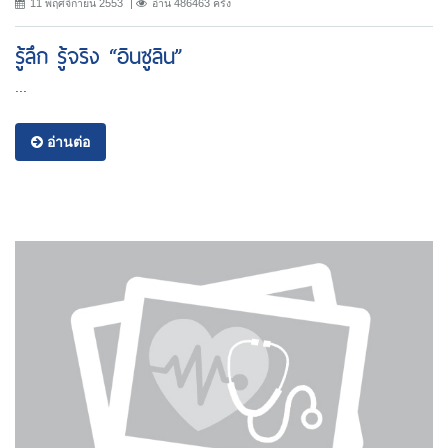
11 พฤศจิกายน 2553
อ่าน 486463 ครั้ง
รู้ลึก รู้จริง “อินซูลิน”
...
อ่านต่อ