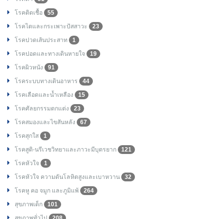
โรคติดเชื้อ
55
โรคไตและกระเพาะปัสสาวะ
23
โรคปวดเส้นประสาท
1
โรคปอดและทางเดินหายใจ
19
โรคผิวหนัง
91
โรคระบบทางเดินอาหาร
44
โรคเลือดและน้ำเหลือง
15
โรคศัลยกรรมตกแต่ง
23
โรคสมองและไขสันหลัง
67
โรคสุกใส
1
โรคสูติ-นรีเวชวิทยาและภาวะมีบุตรยาก
121
โรคหัวใจ
1
โรคหัวใจ ความดันโลหิตสูงและเบาหวาน
32
โรคหู คอ จมูก และภูมิแพ้
264
สุขภาพเด็ก
101
สุขภาพทั่วไป
208