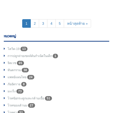
(current)
1
2
3
4
5
หน้าสุดท้าย »
หมวดหมู่
โควิด-19
13
การปลูกถ่ายเซลล์ต้นกำเนิดในเด็ก
1
จิตเวช
65
ทันตกรรม
38
แพทย์แผนไทย
24
ภัยอัตราย
8
มะเร็ง
73
โรคข้อกระดูกและกล้ามเนื้อ
51
โรคของเต้านม
27
โรคตา
51