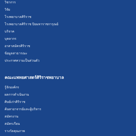
วิชาการ
วิจัย
โรงพยาบาลศิริราช
โรงพยาบาลศิริราช ปิยมหาราชการุณย์
บริจาค
บุคลากร
อาสาสมัครศิริราช
ข้อมูลสาธารณะ
ประกาศความเป็นส่วนตัว
คณะแพทยศาสตร์ศิริราชพยาบาล
รู้จักองค์กร
ผลการดำเนินงาน
ศิษย์เก่าศิริราช
ค้นหาอาจารย์และผู้บริหาร
สมัครงาน
สมัครเรียน
รางวัลคุณภาพ