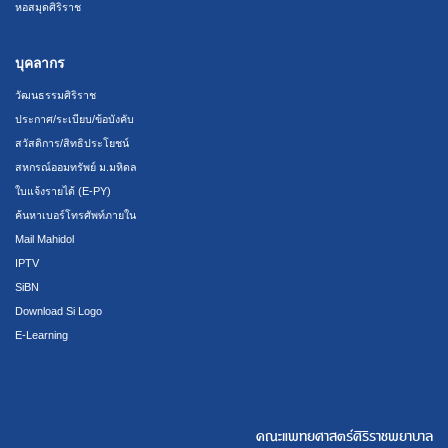
หอสมุดศิริราช
บุคลากร
วัฒนธรรมศิริราช
ประกาศ/ระเบียบ/ข้อบังคับ
สวัสดิการ/สิทธิประโยชน์
สหกรณ์ออมทรัพย์ ม.มหิดล
ใบแจ้งรายได้ (E-PY)
ค้นหาเบอร์โทรศัพท์ภายใน
Mail Mahidol
IPTV
SiBN
Download Si Logo
E-Learning
คณะแพทยศาสตร์ศิริราชพยาบาล