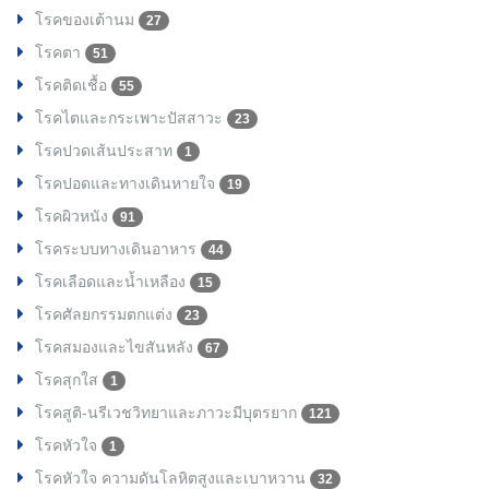
โรคของเต้านม
27
โรคตา
51
โรคติดเชื้อ
55
โรคไตและกระเพาะปัสสาวะ
23
โรคปวดเส้นประสาท
1
โรคปอดและทางเดินหายใจ
19
โรคผิวหนัง
91
โรคระบบทางเดินอาหาร
44
โรคเลือดและน้ำเหลือง
15
โรคศัลยกรรมตกแต่ง
23
โรคสมองและไขสันหลัง
67
โรคสุกใส
1
โรคสูติ-นรีเวชวิทยาและภาวะมีบุตรยาก
121
โรคหัวใจ
1
โรคหัวใจ ความดันโลหิตสูงและเบาหวาน
32