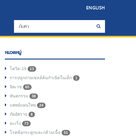
ENGLISH
หมวดหมู่
โควิด-19
13
การปลูกถ่ายเซลล์ต้นกำเนิดในเด็ก
1
จิตเวช
65
ทันตกรรม
38
แพทย์แผนไทย
24
ภัยอัตราย
8
มะเร็ง
73
โรคข้อกระดูกและกล้ามเนื้อ
51