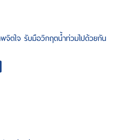
าพจิตใจ รับมือวิกฤตน้ำท่วมไปด้วยกัน