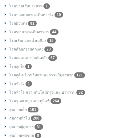
โรคปวดเส้นประสาท
1
โรคปอดและทางเดินหายใจ
19
โรคผิวหนัง
91
โรคระบบทางเดินอาหาร
44
โรคเลือดและน้ำเหลือง
15
โรคศัลยกรรมตกแต่ง
23
โรคสมองและไขสันหลัง
67
โรคสุกใส
1
โรคสูติ-นรีเวชวิทยาและภาวะมีบุตรยาก
121
โรคหัวใจ
1
โรคหัวใจ ความดันโลหิตสูงและเบาหวาน
32
โรคหู คอ จมูก และภูมิแพ้
264
สุขภาพเด็ก
101
สุขภาพทั่วไป
208
สุขภาพผู้สูงอายุ
31
สุขภาพเพศชาย
8