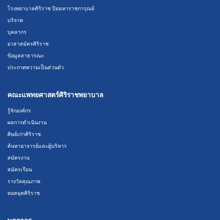
โรงพยาบาลศิริราช ปิยมหาราชการุณย์
บริจาค
บุคลากร
อาสาสมัครศิริราช
ข้อมูลสาธารณะ
ประกาศความเป็นส่วนตัว
คณะแพทยศาสตร์ศิริราชพยาบาล
รู้จักองค์กร
ผลการดำเนินงาน
ศิษย์เก่าศิริราช
ค้นหาอาจารย์และผู้บริหาร
สมัครงาน
สมัครเรียน
รางวัลคุณภาพ
หอสมุดศิริราช