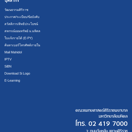
บุคลากร
วัฒนธรรมศิริราช
ประกาศ/ระเบียบ/ข้อบังคับ
สวัสดิการ/สิทธิประโยชน์
สหกรณ์ออมทรัพย์ ม.มหิดล
ใบแจ้งรายได้ (E-PY)
ค้นหาเบอร์โทรศัพท์ภายใน
Mail Mahidol
IPTV
SiBN
Download Si Logo
E-Learning
คณะแพทยศาสตร์ศิริราชพยาบาล
มหาวิทยาลัยมหิดล
โทร.
02 419 7000
2 ถนนวังหลัง แขวงศิริราช