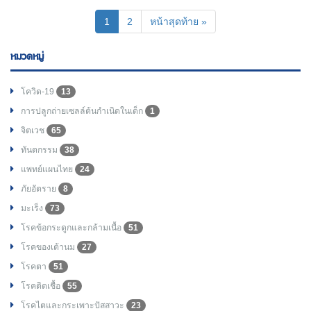
(current)
1
2
หน้าสุดท้าย »
หมวดหมู่
โควิด-19
13
การปลูกถ่ายเซลล์ต้นกำเนิดในเด็ก
1
จิตเวช
65
ทันตกรรม
38
แพทย์แผนไทย
24
ภัยอัตราย
8
มะเร็ง
73
โรคข้อกระดูกและกล้ามเนื้อ
51
โรคของเต้านม
27
โรคตา
51
โรคติดเชื้อ
55
โรคไตและกระเพาะปัสสาวะ
23