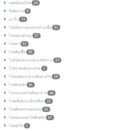
แพทย์แผนไทย
24
ภัยอัตราย
8
มะเร็ง
73
โรคข้อกระดูกและกล้ามเนื้อ
51
โรคของเต้านม
27
โรคตา
51
โรคติดเชื้อ
55
โรคไตและกระเพาะปัสสาวะ
23
โรคปวดเส้นประสาท
1
โรคปอดและทางเดินหายใจ
19
โรคผิวหนัง
91
โรคระบบทางเดินอาหาร
44
โรคเลือดและน้ำเหลือง
15
โรคศัลยกรรมตกแต่ง
23
โรคสมองและไขสันหลัง
67
โรคสุกใส
1