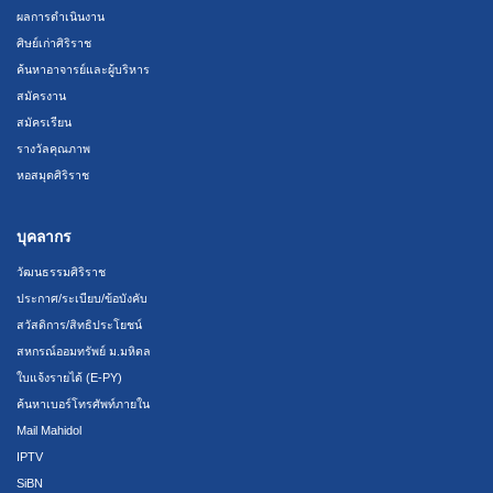
ผลการดำเนินงาน
ศิษย์เก่าศิริราช
ค้นหาอาจารย์และผู้บริหาร
สมัครงาน
สมัครเรียน
รางวัลคุณภาพ
หอสมุดศิริราช
บุคลากร
วัฒนธรรมศิริราช
ประกาศ/ระเบียบ/ข้อบังคับ
สวัสดิการ/สิทธิประโยชน์
สหกรณ์ออมทรัพย์ ม.มหิดล
ใบแจ้งรายได้ (E-PY)
ค้นหาเบอร์โทรศัพท์ภายใน
Mail Mahidol
IPTV
SiBN