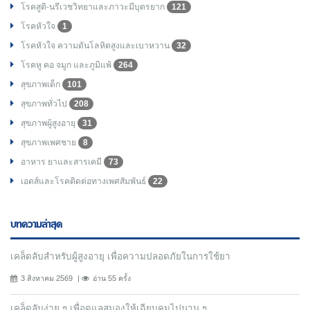
โรคสูติ-นรีเวชวิทยาและภาวะมีบุตรยาก
121
โรคหัวใจ
1
โรคหัวใจ ความดันโลหิตสูงและเบาหวาน
32
โรคหู คอ จมูก และภูมิแพ้
264
สุขภาพเด็ก
101
สุขภาพทั่วไป
208
สุขภาพผู้สูงอายุ
31
สุขภาพเพศชาย
8
อาหาร ยาและสารเคมี
73
เอดส์และโรคติดต่อทางเพศสัมพันธ์
22
บทความล่าสุด
เคล็ดลับสำหรับผู้สูงอายุ เพื่อความปลอดภัยในการใช้ยา
3 สิงหาคม 2569
อ่าน 55 ครั้ง
เคล็ดลับง่าย ๆ เพื่อดูแลสมองให้เฉียบคมไปนาน ๆ