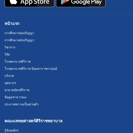
หน้าแรก
การศึกษาก่อนปริญญา
การศึกษาหลังปริญญา
วิชาการ
วิจัย
โรงพยาบาลศิริราช
โรงพยาบาลศิริราช ปิยมหาราชการุณย์
บริจาค
บุคลากร
อาสาสมัครศิริราช
ข้อมูลสาธารณะ
ประกาศความเป็นส่วนตัว
คณะแพทยศาสตร์ศิริราชพยาบาล
รู้จักองค์กร