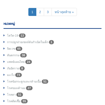
(current)
1
2
3
หน้าสุดท้าย »
หมวดหมู่
โควิด-19
13
การปลูกถ่ายเซลล์ต้นกำเนิดในเด็ก
1
จิตเวช
65
ทันตกรรม
38
แพทย์แผนไทย
24
ภัยอัตราย
8
มะเร็ง
73
โรคข้อกระดูกและกล้ามเนื้อ
51
โรคของเต้านม
27
โรคตา
51
โรคติดเชื้อ
55