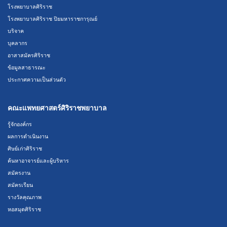
โรงพยาบาลศิริราช
โรงพยาบาลศิริราช ปิยมหาราชการุณย์
บริจาค
บุคลากร
อาสาสมัครศิริราช
ข้อมูลสาธารณะ
ประกาศความเป็นส่วนตัว
คณะแพทยศาสตร์ศิริราชพยาบาล
รู้จักองค์กร
ผลการดำเนินงาน
ศิษย์เก่าศิริราช
ค้นหาอาจารย์และผู้บริหาร
สมัครงาน
สมัครเรียน
รางวัลคุณภาพ
หอสมุดศิริราช