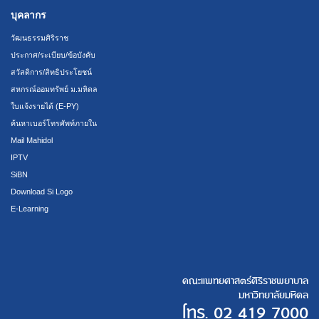
บุคลากร
วัฒนธรรมศิริราช
ประกาศ/ระเบียบ/ข้อบังคับ
สวัสดิการ/สิทธิประโยชน์
สหกรณ์ออมทรัพย์ ม.มหิดล
ใบแจ้งรายได้ (E-PY)
ค้นหาเบอร์โทรศัพท์ภายใน
Mail Mahidol
IPTV
SiBN
Download Si Logo
E-Learning
คณะแพทยศาสตร์ศิริราชพยาบาล
มหาวิทยาลัยมหิดล
โทร.
02 419 7000