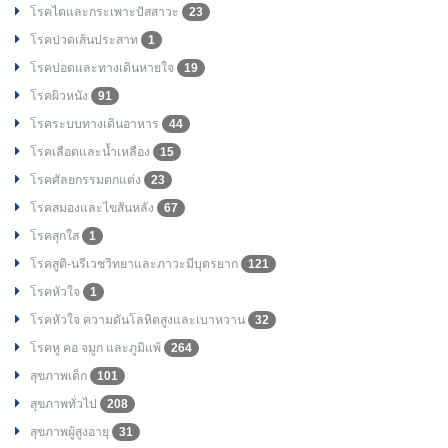
โรคไตและกระเพาะปัสสาวะ
23
โรคปวดเส้นประสาท
1
โรคปอดและทางเดินหายใจ
19
โรคผิวหนัง
91
โรคระบบทางเดินอาหาร
44
โรคเลือดและน้ำเหลือง
15
โรคศัลยกรรมตกแต่ง
23
โรคสมองและไขสันหลัง
67
โรคสุกใส
1
โรคสูติ-นรีเวชวิทยาและภาวะมีบุตรยาก
121
โรคหัวใจ
1
โรคหัวใจ ความดันโลหิตสูงและเบาหวาน
32
โรคหู คอ จมูก และภูมิแพ้
264
สุขภาพเด็ก
101
สุขภาพทั่วไป
208
สุขภาพผู้สูงอายุ
31