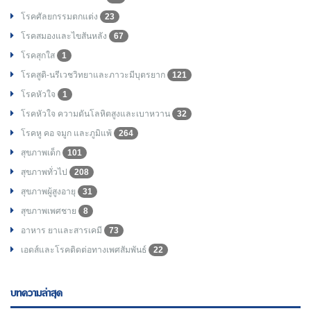
โรคศัลยกรรมตกแต่ง
23
โรคสมองและไขสันหลัง
67
โรคสุกใส
1
โรคสูติ-นรีเวชวิทยาและภาวะมีบุตรยาก
121
โรคหัวใจ
1
โรคหัวใจ ความดันโลหิตสูงและเบาหวาน
32
โรคหู คอ จมูก และภูมิแพ้
264
สุขภาพเด็ก
101
สุขภาพทั่วไป
208
สุขภาพผู้สูงอายุ
31
สุขภาพเพศชาย
8
อาหาร ยาและสารเคมี
73
เอดส์และโรคติดต่อทางเพศสัมพันธ์
22
บทความล่าสุด