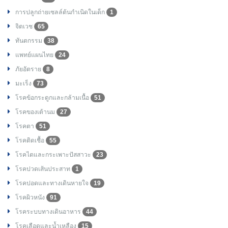
การปลูกถ่ายเซลล์ต้นกำเนิดในเด็ก
1
จิตเวช
65
ทันตกรรม
38
แพทย์แผนไทย
24
ภัยอัตราย
8
มะเร็ง
73
โรคข้อกระดูกและกล้ามเนื้อ
51
โรคของเต้านม
27
โรคตา
51
โรคติดเชื้อ
55
โรคไตและกระเพาะปัสสาวะ
23
โรคปวดเส้นประสาท
1
โรคปอดและทางเดินหายใจ
19
โรคผิวหนัง
91
โรคระบบทางเดินอาหาร
44
โรคเลือดและน้ำเหลือง
15