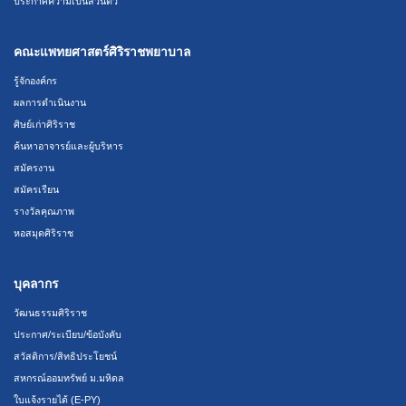
ประกาศความเป็นส่วนตัว
คณะแพทยศาสตร์ศิริราชพยาบาล
รู้จักองค์กร
ผลการดำเนินงาน
ศิษย์เก่าศิริราช
ค้นหาอาจารย์และผู้บริหาร
สมัครงาน
สมัครเรียน
รางวัลคุณภาพ
หอสมุดศิริราช
บุคลากร
วัฒนธรรมศิริราช
ประกาศ/ระเบียบ/ข้อบังคับ
สวัสดิการ/สิทธิประโยชน์
สหกรณ์ออมทรัพย์ ม.มหิดล
ใบแจ้งรายได้ (E-PY)