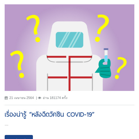
21 เมษายน 2564
อ่าน 181174 ครั้ง
เรื่องน่ารู้ “หลังฉีดวัคซีน COVID-19”
...