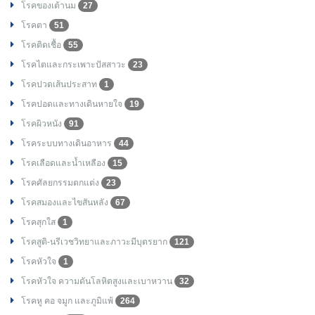
โรคของเต้านม
27
โรคตา
51
โรคติดเชื้อ
55
โรคไตและกระเพาะปัสสาวะ
23
โรคปวดเส้นประสาท
1
โรคปอดและทางเดินหายใจ
19
โรคผิวหนัง
91
โรคระบบทางเดินอาหาร
44
โรคเลือดและน้ำเหลือง
15
โรคศัลยกรรมตกแต่ง
23
โรคสมองและไขสันหลัง
67
โรคสุกใส
1
โรคสูติ-นรีเวชวิทยาและภาวะมีบุตรยาก
121
โรคหัวใจ
1
โรคหัวใจ ความดันโลหิตสูงและเบาหวาน
32
โรคหู คอ จมูก และภูมิแพ้
264