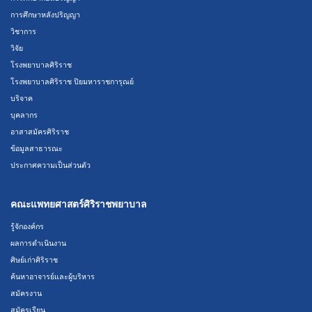
การศึกษาหลังปริญญา
วิชาการ
วิจัย
โรงพยาบาลศิริราช
โรงพยาบาลศิริราช ปิยมหาราชการุณย์
บริจาค
บุคลากร
อาสาสมัครศิริราช
ข้อมูลสาธารณะ
ประกาศความเป็นส่วนตัว
คณะแพทยศาสตร์ศิริราชพยาบาล
รู้จักองค์กร
ผลการดำเนินงาน
ศิษย์เก่าศิริราช
ค้นหาอาจารย์และผู้บริหาร
สมัครงาน
สมัครเรียน