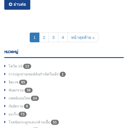
อ่านต่อ
(current)
1
2
3
4
หน้าสุดท้าย »
หมวดหมู่
โควิด-19
13
การปลูกถ่ายเซลล์ต้นกำเนิดในเด็ก
1
จิตเวช
65
ทันตกรรม
38
แพทย์แผนไทย
24
ภัยอัตราย
8
มะเร็ง
73
โรคข้อกระดูกและกล้ามเนื้อ
51