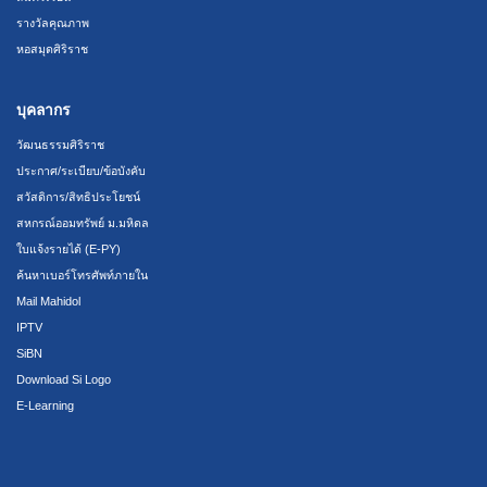
รางวัลคุณภาพ
หอสมุดศิริราช
บุคลากร
วัฒนธรรมศิริราช
ประกาศ/ระเบียบ/ข้อบังคับ
สวัสดิการ/สิทธิประโยชน์
สหกรณ์ออมทรัพย์ ม.มหิดล
ใบแจ้งรายได้ (E-PY)
ค้นหาเบอร์โทรศัพท์ภายใน
Mail Mahidol
IPTV
SiBN
Download Si Logo
E-Learning