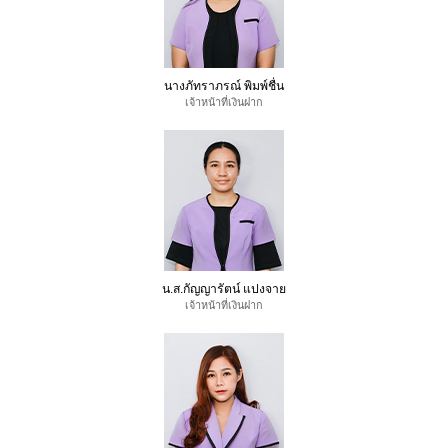
นางภัทราภรณ์ พิมพ์ชื่น
เจ้าหน้าที่เงินฝาก
น.ส.กัญญารัตน์ แปงจาย
เจ้าหน้าที่เงินฝาก