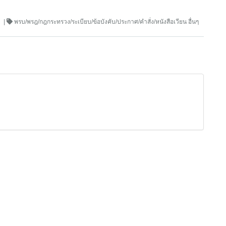
พรบ/พรฎ/กฎกระทรวง/ระเบียบ/ข้อบังคับ/ประกาศ/คำสั่ง/หนังสือเวียน อื่นๆ