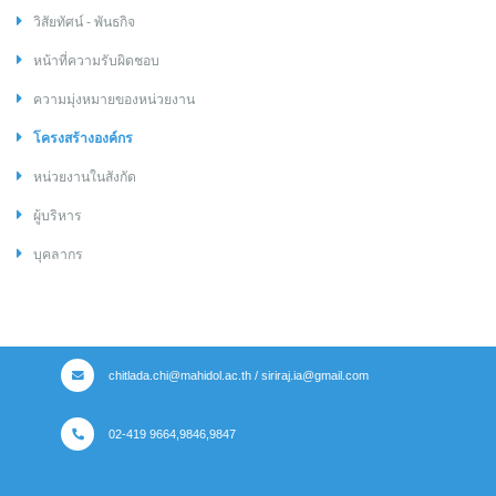
วิสัยทัศน์ - พันธกิจ
หน้าที่ความรับผิดชอบ
ความมุ่งหมายของหน่วยงาน
โครงสร้างองค์กร
หน่วยงานในสังกัด
ผู้บริหาร
บุคลากร
chitlada.chi@mahidol.ac.th / siriraj.ia@gmail.com
02-419 9664,9846,9847