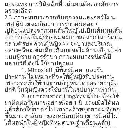
มอดแทะ การวินิจฉัยที่แน่นอนต้องอาศัยการ
ตรวจเลือด
2.3
ภาวะผมบางจากพันธุกรรมและฮอร์โมน
เพศ ผู้ป่วยจะเกิดอาการรากผมค่อย ๆ
เปลี่ยนแปลงจากผมเส้นใหญ่ไปเป็นเส้นผมเส้น
เล็ก ถ้าเกิดในผู้ชายผมจะบางลงมากในบริเวณ
กลางศีรษะ ส่วนผู้หญิง ผมจะบางลงบริเวณ
กลางศรีษะเช่นเดียวกันแต่จะไม่ล้านเตียนโล่ง
แบบผู้ชาย การรักษา ภาวะผมบางชนิดนี้มี
หลายวิธี ดังนี้ ใช้ยาปลูกผม
1. Minoxidil
มีทั้งชนิดทาและรับ
ประทาน ไม่เหมาะที่จะให้ผู้หญิงรับประทาน
เพราะจะทำให้ขนตามตัว หนวด เครายาวผิด
ปกติ ในผู้หญิงควรใช้ยานี้ในรูปยาทาเท่านั้น
2.
ยา
finasteride 1 mg/day
ผู้ป่วยต้องใช้
ยาติดต่อกันนานอย่างน้อย
1
ปี และเมื่อได้ผล
แล้วต้องใช้ยาต่อไป เพราะถ้าหยุดยาผมที่งอก
ขึ้นมาจะกลับบางลงเหมือนเดิม
(
ยาชนิดนี้ไม่
ได้ผลนักในผู้หญิงที่หมดประจำเดือนแล้ว)