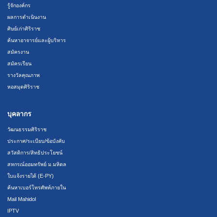
รู้จักองค์กร
ผลการดำเนินงาน
ศิษย์เก่าศิริราช
ค้นหาอาจารย์และผู้บริหาร
สมัครงาน
สมัครเรียน
รางวัลคุณภาพ
หอสมุดศิริราช
บุคลากร
วัฒนธรรมศิริราช
ประกาศ/ระเบียบ/ข้อบังคับ
สวัสดิการ/สิทธิประโยชน์
สหกรณ์ออมทรัพย์ ม.มหิดล
ใบแจ้งรายได้ (E-PY)
ค้นหาเบอร์โทรศัพท์ภายใน
Mail Mahidol
IPTV