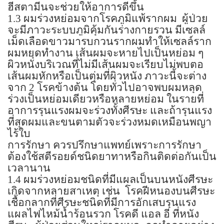
ฮีสตามีนจะช่วยให้อาการดีขึ้น
1.3
ผมร่วงหย่อมจากโรคภูมิแพ้รากผม
ผู้ป่วย
จะมีภาวะระบบภูมิคุ้มกันร่างกายรวน มีเซลล์
เม็ดเลือดขาวมารบกวนรากผมทำให้เซลล์ราก
ผมหยุดทำงาน เส้นผมจะหายไปเป็นหย่อม ๆ
ผิวหนังบริเวณที่ไม่มีเส้นผมจะเรียบไม่พบตอ
เส้นผมหักหรือเป็นตุ่มที่ผิวหนัง ภาวะนี้จะต่าง
จาก
2
โรคข้างต้น โดยทั่วไปอาจพบผมหลุด
ร่วงเป็นหย่อมเดียวหรือหลายหย่อม ในรายที่
อาการรุนแรงผมจะร่วงทั้งศีรษะ และถ้ารุนแรง
ที่สุดผมและขนตามตัวจะร่วงหมดเหมือนพญา
ไร้ใบ
การรักษา ควรปรึกษาแพทย์เพราะการรักษา
ต้องใช้สตีรอยด์ชนิดยาทาหรือกินติดต่อกันเป็น
เวลานาน
1.4
ผมร่วงหย่อมชนิดที่มีแผลเป็นบนหนังศีรษะ
เกิดจากหลายสาเหตุ เช่น
โรคฝีหนองบนศีรษะ
เชื้อกลากที่ศีรษะชนิดที่มีการอักเสบรุนแรง
แผลไฟไหม้น้ำร้อนรวก โรคดี แอล อี ที่หนัง