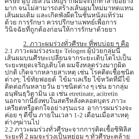
ศีรษะ ผู้ป่วยส่วนใหญ่รากผมจะถูกทำลายอย่าง
มาก จนไม่สามารถสร้างเส้นผมใหม่มาทดแทน
เส้นผมเดิม และเกิดพังผืดในชั้นหนังแท้ร่วม
ด้วย การรักษา ควรปรึกษาแพทย์เพื่อการ
วินิจฉัยที่ถูกต้องก่อนให้การรักษาด้วยยา
2.
ภาวะผมร่วงทั่วศีรษะ ที่พบบ่อย ๆ คือ
2.1
ภาวะผมร่วงระยะ
Telogen
ผู้ป่วยกลุ่มนี้
เส้นผมบนศีรษะเปลี่ยนจากระยะเติบโตไปเป็น
ระยะหยุดเจริญเติบโต ผมจึงหลุดร่วงมากผิด
ปกติ เกิดจากหลายสาเหตุ เช่น โรคติดเชื้อชนิด
ต่างๆ
;
ไข้ทัยฟอยด์
ไข้มาเลเรีย ไข้หวัดที่มีไข้
ติดต่อกันหลายวัน ยาชนิดต่าง ๆ เช่น ยากลุ่ม
อนุพันธุวิตามิน เอ เช่น
etretinate, acitretin
นอกจากนี้ยังพบในสตรีหลังคลอดบุตร ภาวะ
เครียดหรือตกใจอย่างรุนแรง
อาการผมร่วงจะ
ค่อย ๆ ดีขึ้น ภายในเวลา
1-2
เดือนเมื่อสาเหตุ
ต่างๆผ่านไป
2.2
ภาวะผมร่วงทั่วศีรษะจากการติดเชื้อซิฟิลิส
ระยะที่
2
ผมจะร่วงเป็นหย่อม ๆ ทั่วศีรษะคล้าย