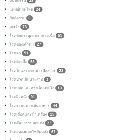
ทันตกรรม
38
แพทย์แผนไทย
24
ภัยอัตราย
8
มะเร็ง
73
โรคข้อกระดูกและกล้ามเนื้อ
51
โรคของเต้านม
27
โรคตา
51
โรคติดเชื้อ
55
โรคไตและกระเพาะปัสสาวะ
23
โรคปวดเส้นประสาท
1
โรคปอดและทางเดินหายใจ
19
โรคผิวหนัง
91
โรคระบบทางเดินอาหาร
44
โรคเลือดและน้ำเหลือง
15
โรคศัลยกรรมตกแต่ง
23
โรคสมองและไขสันหลัง
67