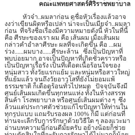
คณะแพทยศาสตร์ศิริราชพยาบาล
หัวจ๋า..ผมลาก่อน
ดูชื่อหัวเรื่องแล้วอาจ
งงว่าเขียนผิดหรือเปล่า น่าจะเป็นเมียจ๋า..ผมลา
ก่อน
ที่จริงชื่อเรื่องมีความหมายดังนี้ หัวในที่นี้
คือ ศีรษะของเรา ผม คือ เส้นผม เมื่อเส้นผม
กล่าวคำอำลาศีรษะ ผลที่จะเกิดขึ้น คือ
...
ผม
ร่วง......ผมบาง......ศีรษะล้าน
ซึ่งเป็นปัญหาที่
พบบ่อยมาก อาจเป็นปัญหาที่เกิดชั่วคราวหรือ
เป็นปัญหาเรื้อรัง เป็นที่เดือดเนื้อร้อนใจของ
หนุ่มสาว ทั้งวัยแรกแย้ม และหนุ่มหรือสาวใหญ่
ที่แย้มแล้ว จนถึงวัยอาวุโสที่ยังไม่ยอมแพ้
ธรรมชาติ ก็เดือดร้อนทั่วไปหมด
ปัจจุบันจึงมี
ศูนย์เส้นผมเกิดขึ้นทุกหนแห่ง ทั้งในห้างสรรพ
สินค้า โรงพยาบาล หรือศูนย์เส้นผมต่าง ๆ
ซึ่ง
ล้วนแต่ประกาศตัวช่วยแก้ไขปัญหาให้ท่านใน
ทุกรูปแบบ แถมรับรองผล
100%
ก็มี แต่ก่อนที่
ท่านจะเลืกรับการรักษาด้วยวิธีใด ๆ ลองแวะมา
อ่านบทความนี้ก่อนดีมั้ยครับ อย้างน้อยก็ช่วย
ท่านตัดสินใจที่จะรับการรักษาได้ไม่มากก็น้อย