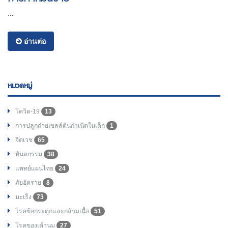
...
อ่านต่อ
หมวดหมู่
โควิด-19
13
การปลูกถ่ายเซลล์ต้นกำเนิดในเด็ก
1
จิตเวช
65
ทันตกรรม
38
แพทย์แผนไทย
24
ภัยอัตราย
8
มะเร็ง
73
โรคข้อกระดูกและกล้ามเนื้อ
51
โรคของเต้านม
27