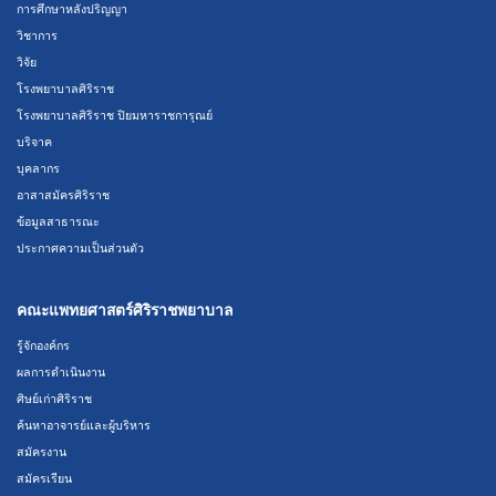
การศึกษาหลังปริญญา
วิชาการ
วิจัย
โรงพยาบาลศิริราช
โรงพยาบาลศิริราช ปิยมหาราชการุณย์
บริจาค
บุคลากร
อาสาสมัครศิริราช
ข้อมูลสาธารณะ
ประกาศความเป็นส่วนตัว
คณะแพทยศาสตร์ศิริราชพยาบาล
รู้จักองค์กร
ผลการดำเนินงาน
ศิษย์เก่าศิริราช
ค้นหาอาจารย์และผู้บริหาร
สมัครงาน
สมัครเรียน