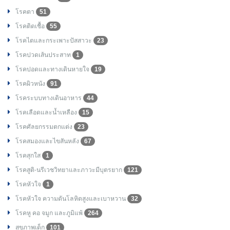
โรคตา
51
โรคติดเชื้อ
55
โรคไตและกระเพาะปัสสาวะ
23
โรคปวดเส้นประสาท
1
โรคปอดและทางเดินหายใจ
19
โรคผิวหนัง
91
โรคระบบทางเดินอาหาร
44
โรคเลือดและน้ำเหลือง
15
โรคศัลยกรรมตกแต่ง
23
โรคสมองและไขสันหลัง
67
โรคสุกใส
1
โรคสูติ-นรีเวชวิทยาและภาวะมีบุตรยาก
121
โรคหัวใจ
1
โรคหัวใจ ความดันโลหิตสูงและเบาหวาน
32
โรคหู คอ จมูก และภูมิแพ้
264
สุขภาพเด็ก
101