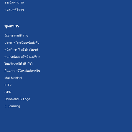
รางวัลคุณภาพ
หอสมุดศิริราช
บุคลากร
วัฒนธรรมศิริราช
ประกาศ/ระเบียบ/ข้อบังคับ
สวัสดิการ/สิทธิประโยชน์
สหกรณ์ออมทรัพย์ ม.มหิดล
ใบแจ้งรายได้ (E-PY)
ค้นหาเบอร์โทรศัพท์ภายใน
Mail Mahidol
IPTV
SiBN
Download Si Logo
E-Learning