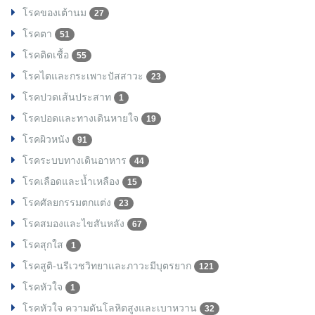
โรคของเต้านม
27
โรคตา
51
โรคติดเชื้อ
55
โรคไตและกระเพาะปัสสาวะ
23
โรคปวดเส้นประสาท
1
โรคปอดและทางเดินหายใจ
19
โรคผิวหนัง
91
โรคระบบทางเดินอาหาร
44
โรคเลือดและน้ำเหลือง
15
โรคศัลยกรรมตกแต่ง
23
โรคสมองและไขสันหลัง
67
โรคสุกใส
1
โรคสูติ-นรีเวชวิทยาและภาวะมีบุตรยาก
121
โรคหัวใจ
1
โรคหัวใจ ความดันโลหิตสูงและเบาหวาน
32