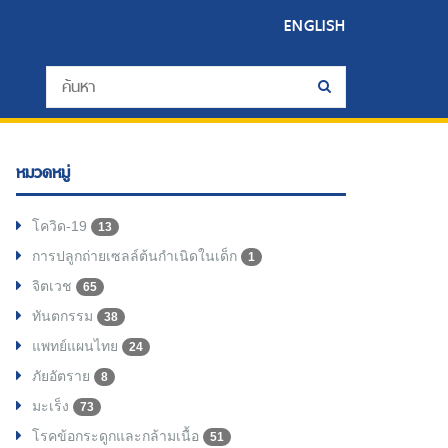
ENGLISH
หมวดหมู่
โควิด-19
13
การปลูกถ่ายเซลล์ต้นกำเนิดในเด็ก
1
จิตเวช
65
ทันตกรรม
38
แพทย์แผนไทย
24
ภัยอัตราย
8
มะเร็ง
73
โรคข้อกระดูกและกล้ามเนื้อ
51