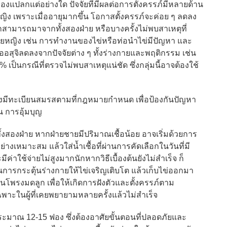
เรื่องแปลกแต่อย่างใด ปัจจัยที่มีผลต่อการตั้งครรภ์มีหลายด้าน
หญิง เพราะเมื่ออายุมากขึ้น โอกาสตั้งครรภ์จะค่อย ๆ ลดลง
สามารถมาจากทั้งสองฝ่าย หรือบางครั้งไม่พบสาเหตุที่
ยหญิง เช่น การทำงานของไข่หรือท่อนำไข่มีปัญหา และ
สุจิลดลงจากปัจจัยต่าง ๆ ทั้งร่างกายและพฤติกรรม เช่น
 เป็นกรณีที่ตรวจไม่พบสาเหตุแน่ชัด ซึ่งกลุ่มนี้อาจต้องใช้
มีทะเบียนสมรสตามที่กฎหมายกำหนด เพื่อป้องกันปัญหา
 การอุ้มบุญ
งฝ่าย หากฝ่ายชายมีปริมาณเชื้อน้อย อาจเริ่มด้วยการ
่างเหมาะสม แล้วใส่น้ำเชื้อที่ผ่านการคัดเลือกในวันที่มี
่าใช้จ่ายไม่สูงมากนักหากวิธีเบื้องต้นยังไม่สำเร็จ ก็
การกระตุ้นร่างกายให้ไข่เจริญเติบโต แล้วเก็บไข่ออกมา
ในโพรงมดลูก เพื่อให้เกิดการฝังตัวและตั้งครรภ์ตาม
เฉพาะในผู้ที่เคยพยายามหลายครั้งแล้วไม่สำเร็จ
าณ 12-15 ฟอง ซึ่งต้องอาศัยขั้นตอนที่ปลอดภัยและ