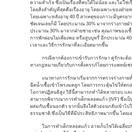
ความสำเร็จ ซึ่งเป็นเรื่องที่พบได้ไม่น้อย และไม่ใช่
โดยสิ่งสำคัญที่สุดคือเรื่องอายุ โดยเฉพาะของฝ่าย
โดยเฉพาะหลังอายุ 40 ปี สาเหตุของภาวะมีบุตรยาก
ชัดเจนเลยก็มี โดยประมาณ 30% มาจากร่างกายฝ่า
ประมาณ 30% มาจากฝ่ายชาย เช่น คุณภาพของเชื้ออ
การพักผ่อนไม่เพียงพอ หรือสูบบุหรี่ อีกประมาณ 40%
เวลาและวิธีการรักษาที่ละเอียดมากขึ้น
กรณีหากต้องการเข้ารับการรักษา คู่รักจะต้อง
ทางกฎหมายเกี่ยวกับการตั้งครรภ์โดยการแพทย์เช่น
แนวทางการรักษาเริ่มจากการตรวจร่างกายทั้งสอ
ฉีดน้ำเชื้อเข้าโพรงมดลูก โดยการกระตุ้นไข่ให้ตกอย
โอกาสปฏิสนธิสูง วิธีนี้สามารถทำได้หลายรอบ และมีค
สามารถพิจารณาการทำเด็กหลอดแก้ว (IVF) ซึ่งเป็น
ผสมกับเชื้อนอกตัว จากนั้นจึงใส่ตัวอ่อนกลับเข้าไป
ธรรมชาติ ซึ่งเป็นวิธีที่มีประสิทธิภาพมากขึ้น โดย
ในการทำเด็กหลอดแก้ว อาจเก็บไข่ได้เฉลี่ยประม