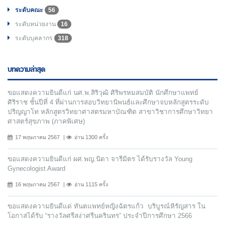
ระดับคณะ
56
ระดับหน่วยงาน
16
ระดับบุคลากร
318
บทความล่าสุด
ขอแสดงความยินดีแก่ นศ.พ.สิริวุฒิ ศิริพรหมสมบัติ นักศึกษาแพทย์
ศิริราช ชั้นปีที่ 4 ที่ผ่านการสอบวิทยานิพนธ์และศึกษาจบหลักสูตรระดับ
ปริญญาโท หลักสูตรวิทยาศาสตรมหาบัณฑิต สาขาวิชาการศึกษาวิทยา
ศาสตร์สุขภาพ (ภาคพิเศษ)
17 พฤษภาคม 2567
อ่าน 1300 ครั้ง
ขอแสดงความยินดีแก่ ผศ.พญ.นิดา จารีมิตร ได้รับรางวัล Young
Gynecologist Award
16 พฤษภาคม 2567
อ่าน 1115 ครั้ง
ขอแสดงความยินดีแด่ ทันตแพทย์หญิงฉัตรแก้ว บริบูรณ์หิรัญสาร ใน
โอกาสได้รับ “รางวัลศรีสง่าศรีนครินทร” ประจำปีการศึกษา 2566