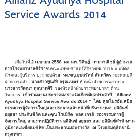
Allianz Ayudhya Hospital
Service Awards 2014
เมื่อวันที่
2 เมษายน 2558 ผศ.นพ. วิศิษฏ์ วามวาณิชย์ ผู้อำนวย
การโรงพยาบาลศิริราช
คณะแพทยศาสตร์ศิริราชพยาบาล ม.มหิดล
นำคณะผู้บริหาร ประกอบด้วย
รศ.พญ.อุบลรัตน์ สันตวัตร
รองคณบดี
ฝ่ายการคลัง
นางสาวพูนศิริ อรุณเนตร
หัวหน้าฝ่ายการพยาบาล
นางสาววัฒนา กุลนาถศิริ
รองหัวหน้าฝ่ายการพยาบาลฯ ด้าน
วิชาการ
เข้าร่วมงานประกาศผลรางวัลเกียรติยศประจำปี “Allianz
Ayudhya Hospital Service Awards 2014 ” โดย คุณไบรอัน สมิธ
กรรมการผู้จัดการใหญ่และประธานเจ้าหน้าที่บริหาร บมจ. อลิอันซ์
อยุธยา ประกันชีวิต และคุณ โรเบิร์ต พอล เกรย์ รองกรรมการผู้
จัดการใหญ่ สายงานปฏิบัติการ อลิอันซ์ อยุธยา และ อลิอันซ์สำนักงาน
ภูมิภาคเอเชียแปซิฟิก เป็นประธานมอบรางวัล ณ โรงแรมดุสิตธานี
กรุงเทพฯ