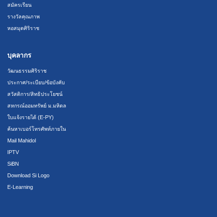
สมัครเรียน
รางวัลคุณภาพ
หอสมุดศิริราช
บุคลากร
วัฒนธรรมศิริราช
ประกาศ/ระเบียบ/ข้อบังคับ
สวัสดิการ/สิทธิประโยชน์
สหกรณ์ออมทรัพย์ ม.มหิดล
ใบแจ้งรายได้ (E-PY)
ค้นหาเบอร์โทรศัพท์ภายใน
Mail Mahidol
IPTV
SiBN
Download Si Logo
E-Learning