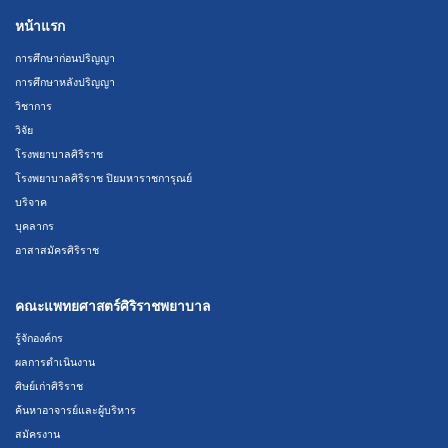
หน้าแรก
การศึกษาก่อนปริญญา
การศึกษาหลังปริญญา
วิชาการ
วิจัย
โรงพยาบาลศิริราช
โรงพยาบาลศิริราช ปิยมหาราชการุณย์
บริจาค
บุคลากร
อาสาสมัครศิริราช
คณะแพทยศาสตร์ศิริราชพยาบาล
รู้จักองค์กร
ผลการดำเนินงาน
ศิษย์เก่าศิริราช
ค้นหาอาจารย์และผู้บริหาร
สมัครงาน