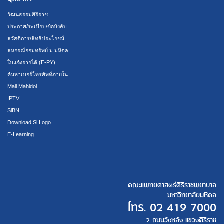
วัฒนธรรมศิริราช
ประกาศ/ระเบียบ/ข้อบังคับ
สวัสดิการ/สิทธิประโยชน์
สหกรณ์ออมทรัพย์ ม.มหิดล
ใบแจ้งรายได้ (E-PY)
ค้นหาเบอร์โทรศัพท์ภายใน
Mail Mahidol
IPTV
SiBN
Download Si Logo
E-Learning
คณะแพทยศาสตร์ศิริราชพยาบาล
มหาวิทยาลัยมหิดล
โทร.
02 419 7000
2 ถนนวังหลัง แขวงศิริราช