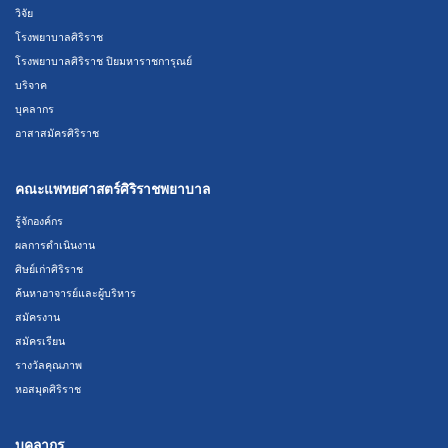
วิจัย
โรงพยาบาลศิริราช
โรงพยาบาลศิริราช ปิยมหาราชการุณย์
บริจาค
บุคลากร
อาสาสมัครศิริราช
คณะแพทยศาสตร์ศิริราชพยาบาล
รู้จักองค์กร
ผลการดำเนินงาน
ศิษย์เก่าศิริราช
ค้นหาอาจารย์และผู้บริหาร
สมัครงาน
สมัครเรียน
รางวัลคุณภาพ
หอสมุดศิริราช
บุคลากร