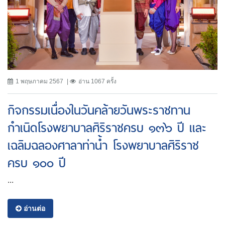
1 พฤษภาคม 2567
อ่าน 1067 ครั้ง
กิจกรรมเนื่องในวันคล้ายวันพระราชทาน
กำเนิดโรงพยาบาลศิริราชครบ ๑๓๖ ปี เเละ
เฉลิมฉลองศาลาท่าน้ำ โรงพยาบาลศิริราช
ครบ ๑๐๐ ปี
...
อ่านต่อ