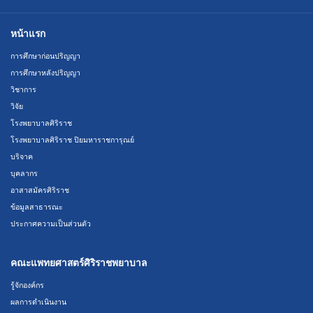
หน้าแรก
การศึกษาก่อนปริญญา
การศึกษาหลังปริญญา
วิชาการ
วิจัย
โรงพยาบาลศิริราช
โรงพยาบาลศิริราช ปิยมหาราชการุณย์
บริจาค
บุคลากร
อาสาสมัครศิริราช
ข้อมูลสาธารณะ
ประกาศความเป็นส่วนตัว
คณะแพทยศาสตร์ศิริราชพยาบาล
รู้จักองค์กร
ผลการดำเนินงาน