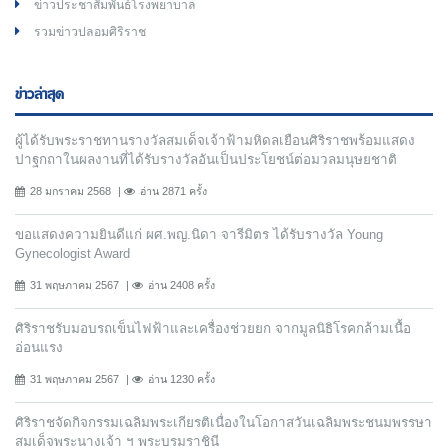
ข่าวประชาสัมพันธ์โรงพยาบาล
รวมข่าวปลอมศิริราช
ข่าวล่าสุด
ผู้ได้รับพระราชทานรางวัลสมเด็จเจ้าฟ้ามหิดลเยือนศิริราชพร้อมแสดง
ปาฐกถาในผลงานที่ได้รับรางวัลอันเป็นประโยชน์ต่อมวลมนุษยชาติ
28 มกราคม 2568
อ่าน 2871 ครั้ง
ขอแสดงความยินดีแก่ ผศ.พญ.นิดา จารีมิตร ได้รับรางวัล Young
Gynecologist Award
31 พฤษภาคม 2567
อ่าน 2408 ครั้ง
ศิริราชรับมอบรถเข็นไฟฟ้าและเครื่องช่วยยก จากมูลนิธิโรคกล้ามเนื้อ
อ่อนแรง
31 พฤษภาคม 2567
อ่าน 1230 ครั้ง
ศิริราชจัดกิจกรรมเฉลิมพระเกียรติเนื่องในโอกาสวันเฉลิมพระชนมพรรษา
สมเด็จพระนางเจ้า ฯ พระบรมราชินี