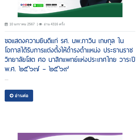
10 มกราคม 2567
อ่าน 4316 ครั้ง
ขอแสดงความยินดีแก่ รศ. นพ.ภาวิน เกษกุล ใน
โอกาสได้รับการแต่งตั้งให้ดำรงตำแหน่ง ประธานราช
วิทยาลัยโสต ศอ นาสิกแพทย์แห่งประเทศไทย วาระปี
พ.ศ. ๒๕๖๗ – ๒๕๖๙
...
อ่านต่อ