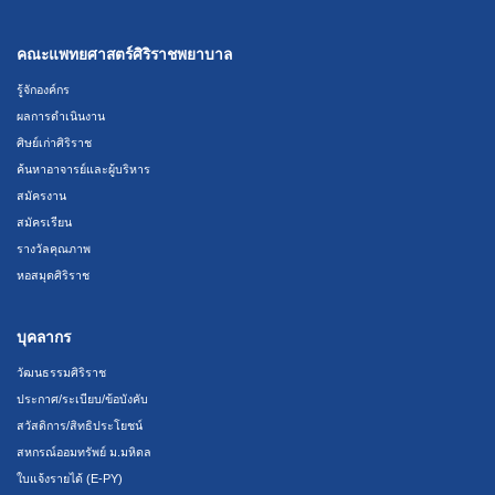
คณะแพทยศาสตร์ศิริราชพยาบาล
รู้จักองค์กร
ผลการดำเนินงาน
ศิษย์เก่าศิริราช
ค้นหาอาจารย์และผู้บริหาร
สมัครงาน
สมัครเรียน
รางวัลคุณภาพ
หอสมุดศิริราช
บุคลากร
วัฒนธรรมศิริราช
ประกาศ/ระเบียบ/ข้อบังคับ
สวัสดิการ/สิทธิประโยชน์
สหกรณ์ออมทรัพย์ ม.มหิดล
ใบแจ้งรายได้ (E-PY)