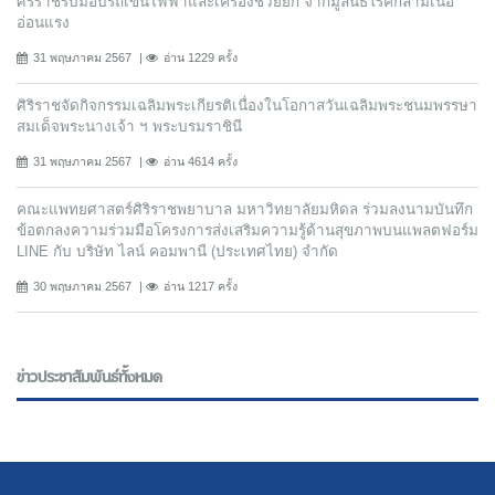
ศิริราชรับมอบรถเข็นไฟฟ้าและเครื่องช่วยยก จากมูลนิธิโรคกล้ามเนื้อ
อ่อนแรง
31 พฤษภาคม 2567
อ่าน 1229 ครั้ง
ศิริราชจัดกิจกรรมเฉลิมพระเกียรติเนื่องในโอกาสวันเฉลิมพระชนมพรรษา
สมเด็จพระนางเจ้า ฯ พระบรมราชินี
31 พฤษภาคม 2567
อ่าน 4614 ครั้ง
คณะแพทยศาสตร์ศิริราชพยาบาล มหาวิทยาลัยมหิดล ร่วมลงนามบันทึก
ข้อตกลงความร่วมมือโครงการส่งเสริมความรู้ด้านสุขภาพบนแพลตฟอร์ม
LINE กับ บริษัท ไลน์ คอมพานี (ประเทศไทย) จํากัด
30 พฤษภาคม 2567
อ่าน 1217 ครั้ง
ข่าวประชาสัมพันธ์ทั้งหมด