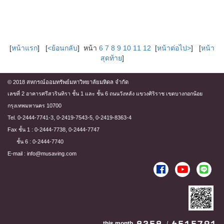
[
หน้าแรก
] [
<ย้อนกลับ
] หน้า
6
7
8
9
10
11
12
[
หน้าต่อไป>
] [
หน้า
สุดท้าย
]
© 2018 สหกรณ์ออมทรัพย์มหาวิทยาลัยมหิดล จำกัด
เลขที่ 2 อาคารศรีสวรินทิรา ชั้น 1 และ ชั้น 6 ถนนวังหลัง แขวงศิริราช เขตบางกอกน้อย
กรุงเทพมหานคร 10700
Tel. 0-2444-7741-3, 0-2419-7543-5, 0-2419-8363-4
Fax ชั้น 1 : 0-2444-7738, 0-2444-7747
ชั้น 6 : 0-2444-7740
E-mail : info@musaving.com
this month
/