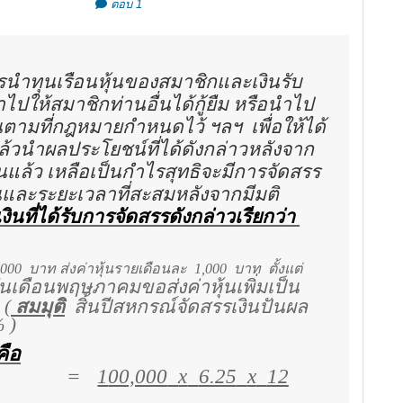
ตอบ 1
ารนำทุนเรือนหุ้นของสมาชิกและเงินรับ
ปให้สมาชิกท่านอื่นได้กู้ยืม หรือนำไป
ทุนตามที่กฎหมายกำหนดไว้ ฯลฯ
เพื่อให้ได้
้วนำผลประโยชน์ที่ได้ดังกล่าวหลังจาก
นแล้ว เหลือเป็นกำไรสุทธิจะมีการจัดสรร
้นและระยะเวลาที่สะสมหลังจากมีมติ
เงินที่ได้รับการจัดสรรดังกล่าวเรียกว่า
,000
บาท ส่งค่าหุ้นรายเดือนละ
1,000
บาท
ตั้งแต่
เดือนพฤษภาคมขอส่งค่าหุ้นเพิ่มเป็น
(
สมมุติ
สิ้นปีสหกรณ์จัดสรรเงินปันผล
%
)
คือ
=
1
00,000
x
6.25
x
12