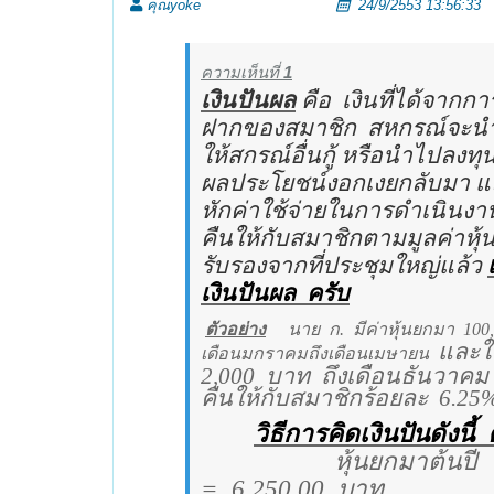
คุณyoke
24/9/2553 13:56:33
ความเห็นที่
1
เงินปันผล
คือ
เงินที่ได้จากก
ฝากของสมาชิก
สหกรณ์จะนำไ
ให้สกรณ์อื่นกู้ หรือนำไปลง
ผลประโยชน์งอกเงยกลับมา แล
หักค่าใช้จ่ายในการดำเนินงา
คืนให้กับสมาชิกตามมูลค่าหุ
รับรองจากที่ประชุมใหญ่แล้ว
เงินปันผล
ครับ
ตัวอย่าง
นาย
ก.
มีค่าหุ้นยกมา
100
และใน
เดือนมกราคมถึงเดือนเมษายน
2,000
บาท
ถึงเดือนธันวาคม
คืนให้กับสมาชิกร้อยละ
6.25
วิธีการคิดเงินปันดังนี้
หุ้นยกมาต้นปี
=
6,250.00
บาท