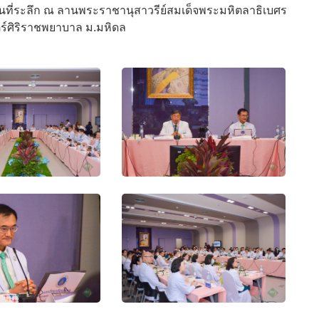
นที่ระลึก ณ ลานพระราชานุสาวรีย์สมเด็จพระมหิตลาธิเบศร
ศิริราชพยาบาล ม.มหิดล