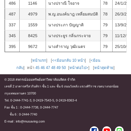
486
1146
นางปราณี ใจอาจ
78
24/1/25
487
4979
พ.ญ.อนงค์นาฎ เหลี่ยมสมบัติ
78
26/3/25
337
1559
นางประภา ปัญญาติ
79
13/9/25
345
8425
นางประยูร กลิ่นกระจาย
79
11/12/2
395
9672
นางสำราญ วุฒิเนตร
79
25/10/2
[
หน้าแรก
] [
<<ย้อนกลับ 10 หน้า
] [
<ย้อน
กลับ
] หน้า
45
46
47
48
49
50
[
หน้าต่อไป>
] [
หน้าสุดท้าย
]
© 2018 สหกรณ์ออมทรัพย์มหาวิทยาลัยมหิดล จำกัด
เลขที่ 2 อาคารศรีสวรินทิรา ชั้น 1 และ ชั้น 6 ถนนวังหลัง แขวงศิริราช เขตบางกอกน้อย
กรุงเทพมหานคร 10700
Tel. 0-2444-7741-3, 0-2419-7543-5, 0-2419-8363-4
Fax ชั้น 1 : 0-2444-7738, 0-2444-7747
ชั้น 6 : 0-2444-7740
E-mail : info@musaving.com