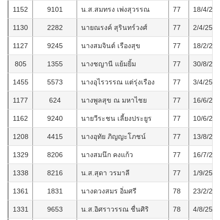
1152
9101
น.ส.สมทรง เพ่งสุวรรณ
77
18/4/25
1130
2282
นายณรงค์ สุรินทร์วงศ์
77
2/4/256
1127
9245
นางสมจินต์ เรืองสุข
77
18/2/25
805
1355
นางชญานี แย้มยิ้ม
77
30/8/25
1455
5573
นางอุไรวรรณ แต่รุ่งเรือง
77
3/4/256
1177
624
นางพูลสุข ณ มหาไชย
77
16/6/25
1162
9240
นายวีระชน เลี้ยงประยูร
77
10/6/25
1208
4415
นางอุทัย ภิญญะโภชน์
77
13/8/25
1329
8206
นางสมนึก คงแก้ว
77
16/7/25
1338
8216
น.ส.สุดา วรมาลี
77
1/9/256
1361
1831
นางดวงสมร อิ่มศรี
78
23/2/25
1331
9653
น.ส.อิศราวรรณ ชื่นศิริ
78
4/8/256