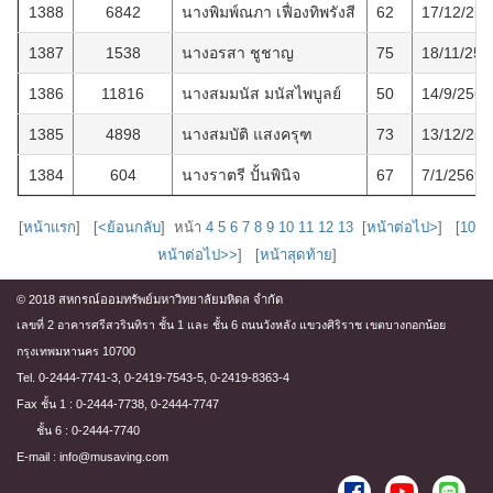
1388
6842
นางพิมพ์ณภา เฟื่องทิพรังสี
62
17/12/256
1387
1538
นางอรสา ชูชาญ
75
18/11/256
1386
11816
นางสมมนัส มนัสไพบูลย์
50
14/9/2568
1385
4898
นางสมบัติ แสงครุฑ
73
13/12/256
1384
604
นางราตรี ปั้นพินิจ
67
7/1/2569
[
หน้าแรก
] [
<ย้อนกลับ
] หน้า
4
5
6
7
8
9
10
11
12
13
[
หน้าต่อไป>
] [
10
หน้าต่อไป>>
] [
หน้าสุดท้าย
]
© 2018 สหกรณ์ออมทรัพย์มหาวิทยาลัยมหิดล จำกัด
เลขที่ 2 อาคารศรีสวรินทิรา ชั้น 1 และ ชั้น 6 ถนนวังหลัง แขวงศิริราช เขตบางกอกน้อย
กรุงเทพมหานคร 10700
Tel. 0-2444-7741-3, 0-2419-7543-5, 0-2419-8363-4
Fax ชั้น 1 : 0-2444-7738, 0-2444-7747
ชั้น 6 : 0-2444-7740
E-mail : info@musaving.com