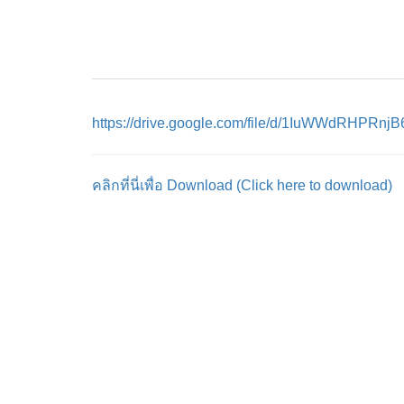
https://drive.google.com/file/d/1IuWWdRHPRnj
คลิกที่นี่เพื่อ Download (Click here to download)