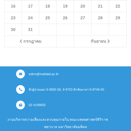
16
17
18
19
20
21
22
23
24
25
26
27
28
29
30
31
กรกฎาคม
กันยายน
sidrm@mahidol.ac.th
ตึกผู้ป่วยนอก 9-9655-56, 9-8703 ตึกชัยนาทฯ 9-8749-50
02-4199655
งานบริหารความเสี่ยงและควบคุมภายใน คณะแพทยศาสตร์ศิริราช
พยาบาล มหาวิทยาลัยมหิดล