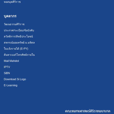
หอสมุดศิริราช
บุคลากร
วัฒนธรรมศิริราช
ประกาศ/ระเบียบ/ข้อบังคับ
สวัสดิการ/สิทธิประโยชน์
สหกรณ์ออมทรัพย์ ม.มหิดล
ใบแจ้งรายได้ (E-PY)
ค้นหาเบอร์โทรศัพท์ภายใน
Mail Mahidol
IPTV
SiBN
Download Si Logo
E-Learning
คณะแพทยศาสตร์ศิริราชพยาบาล