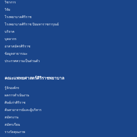
วิชาการ
วิจัย
โรงพยาบาลศิริราช
โรงพยาบาลศิริราช ปิยมหาราชการุณย์
บริจาค
บุคลากร
อาสาสมัครศิริราช
ข้อมูลสาธารณะ
ประกาศความเป็นส่วนตัว
คณะแพทยศาสตร์ศิริราชพยาบาล
รู้จักองค์กร
ผลการดำเนินงาน
ศิษย์เก่าศิริราช
ค้นหาอาจารย์และผู้บริหาร
สมัครงาน
สมัครเรียน
รางวัลคุณภาพ