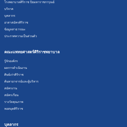
โรงพยาบาลศิริราช ปิยมหาราชการุณย์
บริจาค
บุคลากร
อาสาสมัครศิริราช
ข้อมูลสาธารณะ
ประกาศความเป็นส่วนตัว
คณะแพทยศาสตร์ศิริราชพยาบาล
รู้จักองค์กร
ผลการดำเนินงาน
ศิษย์เก่าศิริราช
ค้นหาอาจารย์และผู้บริหาร
สมัครงาน
สมัครเรียน
รางวัลคุณภาพ
หอสมุดศิริราช
บุคลากร