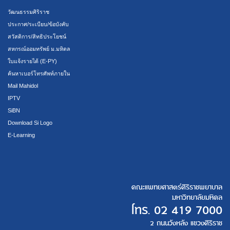
วัฒนธรรมศิริราช
ประกาศ/ระเบียบ/ข้อบังคับ
สวัสดิการ/สิทธิประโยชน์
สหกรณ์ออมทรัพย์ ม.มหิดล
ใบแจ้งรายได้ (E-PY)
ค้นหาเบอร์โทรศัพท์ภายใน
Mail Mahidol
IPTV
SiBN
Download Si Logo
E-Learning
คณะแพทยศาสตร์ศิริราชพยาบาล
มหาวิทยาลัยมหิดล
โทร.
02 419 7000
2 ถนนวังหลัง แขวงศิริราช