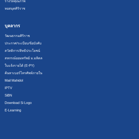
รางวัลคุณภาพ
หอสมุดศิริราช
บุคลากร
วัฒนธรรมศิริราช
ประกาศ/ระเบียบ/ข้อบังคับ
สวัสดิการ/สิทธิประโยชน์
สหกรณ์ออมทรัพย์ ม.มหิดล
ใบแจ้งรายได้ (E-PY)
ค้นหาเบอร์โทรศัพท์ภายใน
Mail Mahidol
IPTV
SiBN
Download Si Logo
E-Learning