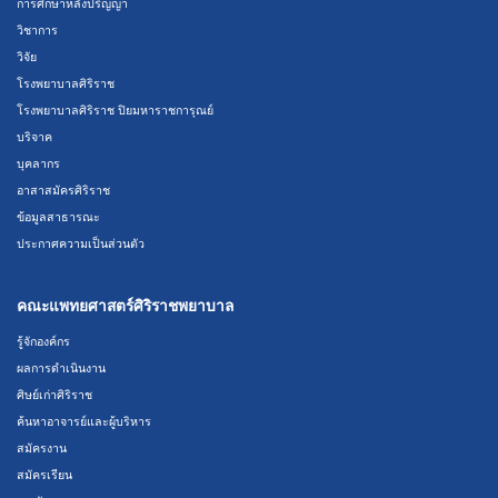
การศึกษาหลังปริญญา
วิชาการ
วิจัย
โรงพยาบาลศิริราช
โรงพยาบาลศิริราช ปิยมหาราชการุณย์
บริจาค
บุคลากร
อาสาสมัครศิริราช
ข้อมูลสาธารณะ
ประกาศความเป็นส่วนตัว
คณะแพทยศาสตร์ศิริราชพยาบาล
รู้จักองค์กร
ผลการดำเนินงาน
ศิษย์เก่าศิริราช
ค้นหาอาจารย์และผู้บริหาร
สมัครงาน
สมัครเรียน