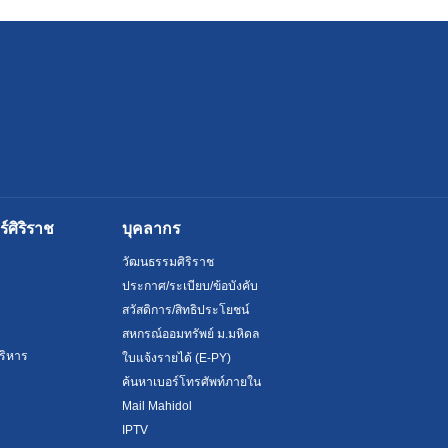
ศิริราช
บุคลากร
วัฒนธรรมศิริราช
ประกาศ/ระเบียบ/ข้อบังคับ
สวัสดิการ/สิทธิประโยชน์
สหกรณ์ออมทรัพย์ ม.มหิดล
ริหาร
ใบแจ้งรายได้ (E-PY)
ค้นหาเบอร์โทรศัพท์ภายใน
Mail Mahidol
IPTV