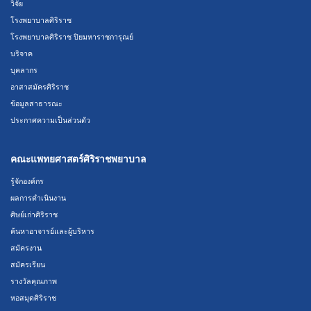
วิจัย
โรงพยาบาลศิริราช
โรงพยาบาลศิริราช ปิยมหาราชการุณย์
บริจาค
บุคลากร
อาสาสมัครศิริราช
ข้อมูลสาธารณะ
ประกาศความเป็นส่วนตัว
คณะแพทยศาสตร์ศิริราชพยาบาล
รู้จักองค์กร
ผลการดำเนินงาน
ศิษย์เก่าศิริราช
ค้นหาอาจารย์และผู้บริหาร
สมัครงาน
สมัครเรียน
รางวัลคุณภาพ
หอสมุดศิริราช