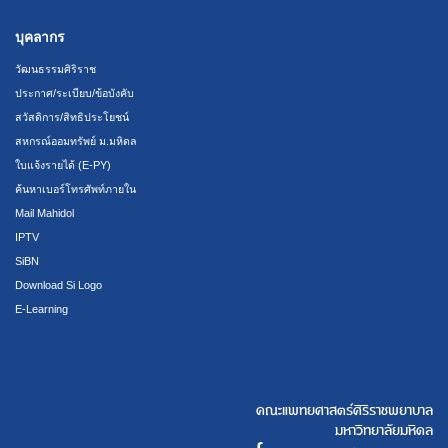
บุคลากร
วัฒนธรรมศิริราช
ประกาศ/ระเบียบ/ข้อบังคับ
สวัสดิการ/สิทธิประโยชน์
สหกรณ์ออมทรัพย์ ม.มหิดล
ใบแจ้งรายได้ (E-PY)
ค้นหาเบอร์โทรศัพท์ภายใน
Mail Mahidol
IPTV
SiBN
Download Si Logo
E-Learning
คณะแพทยศาสตร์ศิริราชพยาบาล
มหาวิทยาลัยมหิดล