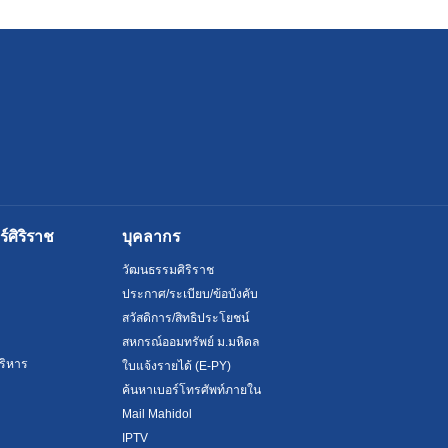
ศิริราช
บุคลากร
วัฒนธรรมศิริราช
ประกาศ/ระเบียบ/ข้อบังคับ
สวัสดิการ/สิทธิประโยชน์
สหกรณ์ออมทรัพย์ ม.มหิดล
ริหาร
ใบแจ้งรายได้ (E-PY)
ค้นหาเบอร์โทรศัพท์ภายใน
Mail Mahidol
IPTV