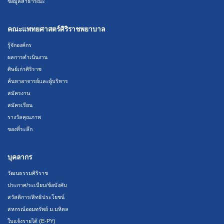
ข้อมูลสาธารณะ
คณะแพทยศาสตร์ศิริราชพยาบาล
รู้จักองค์กร
ผลการดำเนินงาน
ศิษย์เก่าศิริราช
ค้นหาอาจารย์และผู้บริหาร
สมัครงาน
สมัครเรียน
รางวัลคุณภาพ
ของที่ระลึก
บุคลากร
วัฒนธรรมศิริราช
ประกาศ/ระเบียบ/ข้อบังคับ
สวัสดิการ/สิทธิประโยชน์
สหกรณ์ออมทรัพย์ ม.มหิดล
ใบแจ้งรายได้ (E-PY)