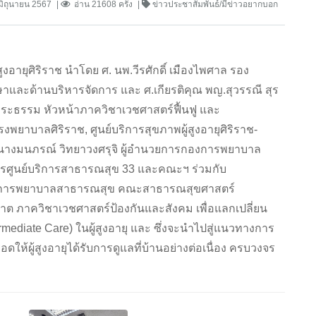
มิถุนายน 2567
อ่าน 21608 ครั้ง
ข่าวประชาสัมพันธ์/มีข่าวอยากบอก
สูงอายุศิริราช นำโดย ศ. นพ.วีรศักดิ์ เมืองไพศาล รอง
กษาและด้านบริหารจัดการ และ ศ.เกียรติคุณ พญ.สุวรรณี สุร
ชพระธรรม หัวหน้าภาควิชาเวชศาสตร์ฟื้นฟู และ
าบาลศิริราช, ศูนย์บริการสุขภาพผู้สูงอายุศิริราช-
 นางมนภรณ์ วิทยาวงศรุจิ ผู้อำนวยการกองการพยาบาล
ศูนย์บริการสาธารณสุข 33 และคณะฯ ร่วมกับ
ชาการพยาบาลสาธารณสุข คณะสาธารณสุขศาสตร์
าต ภาควิชาเวชศาสตร์ป้องกันและสังคม เพื่อแลกเปลี่ยน
ediate Care) ในผู้สูงอายุ และ ซึ่งจะนำไปสู่แนวทางการ
ดให้ผู้สูงอายุได้รับการดูแลที่บ้านอย่างต่อเนื่อง ครบวงจร