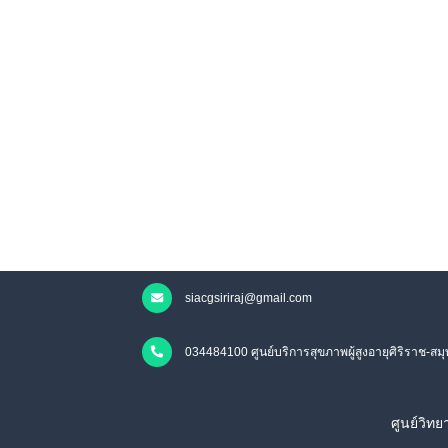
siacgsiriraj@gmail.com
034484100 ศูนย์บริการสุขภาพผู้สูงอายุศิริราช-สม
ศูนย์วิท