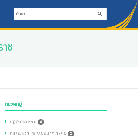
ราช
หมวดหมู่
ปฏิทินกิจกรรม
4
อบรม/บรรยาย/สัมมนา/ประชุม
3