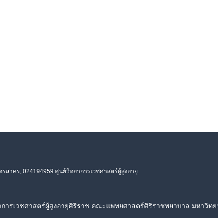
ุทรสาคร, 024194959 ศูนย์วิทยาการเวชศาสตร์ผู้สูงอายุ
ยาการเวชศาสตร์ผู้สูงอายุศิริราช คณะแพทยศาสตร์ศิริราชพยาบาล มหาวิทย