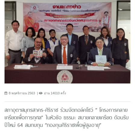
8 พฤศจิกายน 2563
อ่าน 14010 ครั้ง
สภาอุตฯสมุทรสาคร-ศิริราช ร่วมจัดทอล์คโชว์ “ โครงการคลาย
เครียดเพื่อการกุศล” ในหัวข้อ ธรรมะ สบายคลายเครียด ต้อนรับ
ปีใหม่ 64 สมทบทุน “กองทุนศิริราชเพื่อผู้สูงอายุ”