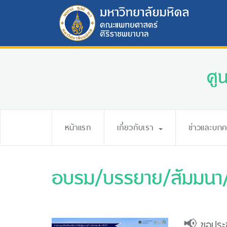
ศู
หน้าแรก
เกี่ยวกับเรา
ข่าวและบท
อบรม/บรรยาย/สัมมนา/
📢 ขอประชา