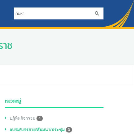
ราช
หมวดหมู่
ปฏิทินกิจกรรม
4
อบรม/บรรยาย/สัมมนา/ประชุม
3