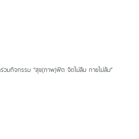
าร่วมกิจกรรม “สุข(ภาพ)ฟิต จิตไม่ลืม กายไม่ล้ม”