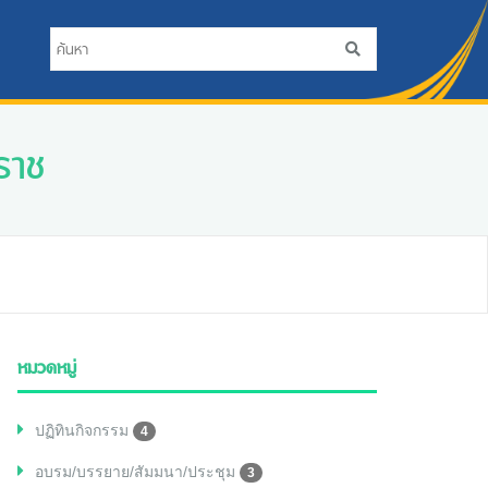
ราช
หมวดหมู่
ปฏิทินกิจกรรม
4
อบรม/บรรยาย/สัมมนา/ประชุม
3