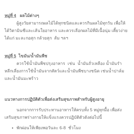
หมู่ที่ 4
ผลไม้ต่างๆ
ผู้สูงวัยสามารถผลไม้ได้ทุกชนิดและควรกินผลไม้ทุกวัน เพื่อให้
ได้วิตามินซีและเส้นใยอาหาร และควรเลือกผลไม้ที่มีเนื้อนุ่ม เคี้ยวง่าย
ได้แก่ มะละกอสุก กล้วยสุก ส้ม ฯลฯ
หมู่ที่ 5
ไขมัน/น้ำมันพืช
ควรใช้น้ำมันพืชปรุงอาหาร เช่น น้ำมันถั่วเหลือง น้ำมันรำ
หลีกเลี่ยงการใช้น้ำมันจากสัตว์และน้ำมันพืชบางชนิด เช่นน้ำปาล์ม
และน้ำมันมะพร้าว
แนวทางการปฏิบัติตัวเพื่อส่งเสริมสุขภาพสำหรับผู้สูงอายุ
นอกจากการรับประทานอาหารให้ครบทั้ง 5 หมู่ทุกมื้อ เพื่อส่ง
เสริมสุขภาพร่างกายให้แข็งแรงควรปฏิบัติตัวดังต่อไปนี้
พักผ่อนให้เพียงพอวันละ 6-8 ชั่วโมง