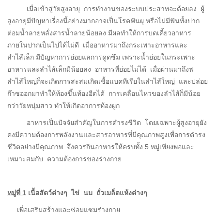
เมื่อเข้าสู่วัยสูงอายุ การทำงานของระบบประสาทจะด้อยลง ผู้
สูงอายุมีปัญหาเรื่องนี้อย่างมากอาจเป็นโรคฟันผุ หรือไม่มีฟันทั้งปาก
ต่อมน้ำลายหลั่งสารน้ำลายน้อยลง มีผลทำให้การบดเคี้ยวอาหาร
ภายในปากเป็นไปได้ไม่ดี เมื่ออาหารมาถึงกระเพาะอาหารและ
ลำไส้เล็ก มีปัญหาการย่อยแลการดูดซึม เพราะน้ำย่อยในกระเพาะ
อาหารและลำไส้เล็กมีน้อยลง อาหารที่ย่อยไม่ได้ เมื่อผ่านมาถึงฟ
ลำไส้ใหญ่ก็จะเกิดการสะสมเกิดเชื้อแบคทีเรียในลำไส้ใหญ่ และปล่อย
ก๊าซออกมาทำให้ท้องขึ้นท้องอืดได้ การเคลื่อนไหวของลำไส้ก็มีน้อย
กว่าวัยหนุ่มสาว ทำให้เกิดอาการท้องผูก
อาหารเป็นปัจจัยสำคัญในการดำรงชีวิต โดยเฉพาะผู้สูงอายุยัง
คงมีความต้องการพลังงานและสารอาหารที่มีคุณภาพสูงเพื่อการดำรง
ชีวิตอย่างมีคุณภาพ จึงควรกินอาหารให้ครบทั้ง 5 หมู่เพียงพอและ
เหมาะสมกับ ความต้องการของร่างกาย
หมู่ที่ 1
เนื้อสัตว์ต่างๆ ไข่ นม ถั่วเมล็ดแห้งต่างๆ
เพื่อเสริมสร้างและซ่อมแซมร่างกาย