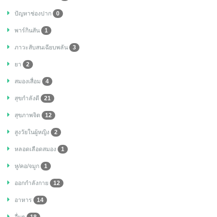
ปัญหาช่องปาก
0
พาร์กินสัน
1
ภาวะสับสนเฉียบพลัน
3
ยา
2
สมองเสื่อม
4
สุขกำลังดี
21
สุขภาพจิต
12
สูงวัยในผู้หญิง
2
หลอดเลือดสมอง
1
หู/คอ/จมูก
1
ออกกำลังกาย
12
อาหาร
14