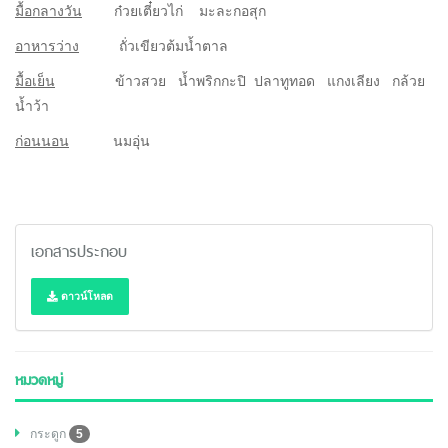
มื้อกลางวัน
ก๋วยเตี๋ยวไก่ มะละกอสุก
อาหารว่าง
ถั่วเขียวต้มน้ำตาล
มื้อเย็น
ข้าวสวย น้ำพริกกะปิ ปลาทูทอด แกงเลียง กล้วย
น้ำว้า
ก่อนนอน
นมอุ่น
เอกสารประกอบ
ดาวน์โหลด
หมวดหมู่
กระดูก
5