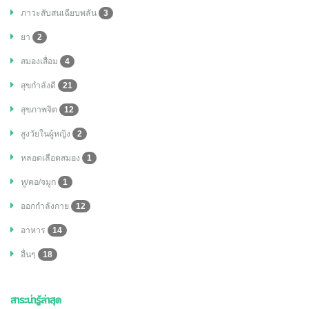
ภาวะสับสนเฉียบพลัน
3
ยา
2
สมองเสื่อม
4
สุขกำลังดี
21
สุขภาพจิต
12
สูงวัยในผู้หญิง
2
หลอดเลือดสมอง
1
หู/คอ/จมูก
1
ออกกำลังกาย
12
อาหาร
14
อื่นๆ
18
สาระน่ารู้ล่าสุด