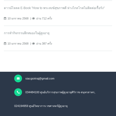
ดาวน์โหลด E-Book "How to พระสงฆ์สุขภาพดี ห่างไกลโรคไม่ติดต่อเรื้อรัง"
10 มกราคม 2568
อ่าน 712 ครั้ง
การทำกิจกรรมฝึกสมองในผู้สูงอายุ
10 มกราคม 2568
อ่าน 387 ครั้ง
siacgsiriraj@gmail.com
034484100 ศูนย์บริการสุขภาพผู้สูงอายุศิริราช-สมุทรสาคร,
024194959 ศูนย์วิทยาการเวชศาสตร์ผู้สูงอายุ