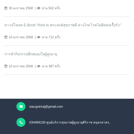
30 มกราคม 2568
อ่าน 502 ครั้ง
ดาวน์โหลด E-Book "How to พระสงฆ์สุขภาพดี ห่างไกลโรคไม่ติดต่อเรื้อรัง"
10 มกราคม 2568
อ่าน 712 ครั้ง
การทำกิจกรรมฝึกสมองในผู้สูงอายุ
10 มกราคม 2568
อ่าน 387 ครั้ง
siacgsiriraj@gmail.com
034484100 ศูนย์บริการสุขภาพผู้สูงอายุศิริราช-สมุทรสาคร,