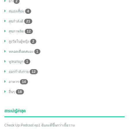
ยา
2
สมองเสื่อม
4
สุขกำลังดี
21
สุขภาพจิต
12
สูงวัยในผู้หญิง
2
หลอดเลือดสมอง
1
หู/คอ/จมูก
1
ออกกำลังกาย
12
อาหาร
14
อื่นๆ
18
สาระน่ารู้ล่าสุด
Check Up Podcast ep1 ฉันจะดีขึ้นกว่าเมื่อวาน