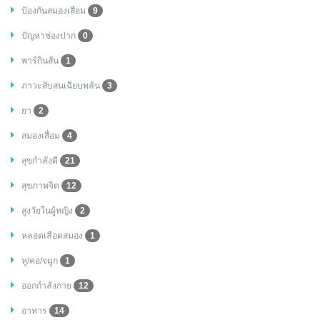
ป้องกันสมองเสือม
9
ปัญหาช่องปาก
0
พาร์กินสัน
1
ภาวะสับสนเฉียบพลัน
3
ยา
2
สมองเสื่อม
4
สุขกำลังดี
21
สุขภาพจิต
12
สูงวัยในผู้หญิง
2
หลอดเลือดสมอง
1
หู/คอ/จมูก
1
ออกกำลังกาย
12
อาหาร
14