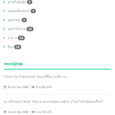
สูงวัยในผู้หญิง
2
หลอดเลือดสมอง
1
หู/คอ/จมูก
1
ออกกำลังกาย
12
อาหาร
14
อื่นๆ
18
สาระน่ารู้ล่าสุด
Check Up Podcast ep1 ฉันจะดีขึ้นกว่าเมื่อวาน
30 มกราคม 2568
อ่าน 501 ครั้ง
ดาวน์โหลด E-Book "How to พระสงฆ์สุขภาพดี ห่างไกลโรคไม่ติดต่อเรื้อรัง"
10 มกราคม 2568
อ่าน 712 ครั้ง