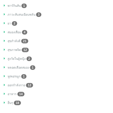
พาร์กินสัน
1
ภาวะสับสนเฉียบพลัน
3
ยา
2
สมองเสื่อม
4
สุขกำลังดี
21
สุขภาพจิต
12
สูงวัยในผู้หญิง
2
หลอดเลือดสมอง
1
หู/คอ/จมูก
1
ออกกำลังกาย
12
อาหาร
14
อื่นๆ
18