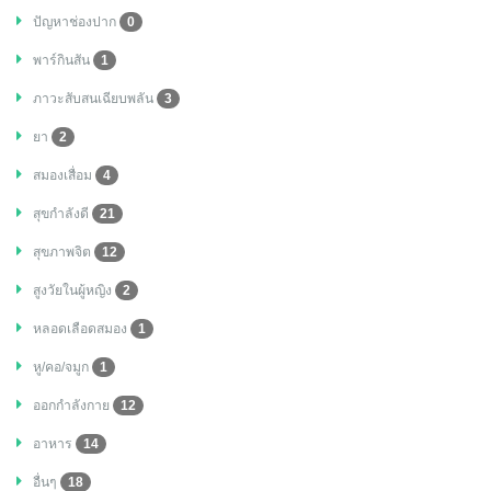
ปัญหาช่องปาก
0
พาร์กินสัน
1
ภาวะสับสนเฉียบพลัน
3
ยา
2
สมองเสื่อม
4
สุขกำลังดี
21
สุขภาพจิต
12
สูงวัยในผู้หญิง
2
หลอดเลือดสมอง
1
หู/คอ/จมูก
1
ออกกำลังกาย
12
อาหาร
14
อื่นๆ
18