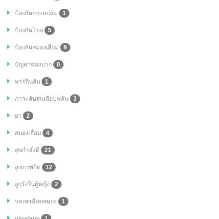
ป้องกันการหกล้ม
1
ป้องกันโรค
5
ป้องกันสมองเสือม
9
ปัญหาช่องปาก
0
พาร์กินสัน
1
ภาวะสับสนเฉียบพลัน
3
ยา
2
สมองเสื่อม
4
สุขกำลังดี
21
สุขภาพจิต
12
สูงวัยในผู้หญิง
2
หลอดเลือดสมอง
1
หู/คอ/จมูก
1